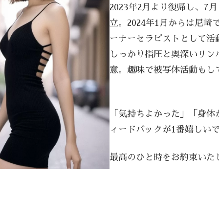
2023年2月より復帰し、7
立。2024年1月からは尼
ーナーセラピストとして活
しっかり指圧と奥深いリン
意。趣味で被写体活動もし
「気持ちよかった」「身体
ィードバックが1番嬉しい
最高のひと時をお約束いた